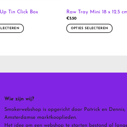
Up Tin Click Box
Raw Tray Mini 18 x 12.5 c
€
5.50
ELECTEREN
OPTIES SELECTEREN
Dit
product
heeft
meerdere
variaties.
Deze
optie
kan
gekozen
worden
Wie zijn wij?
op
de
Smokerwebshop is opgericht door Patrick en Dennis,
ina
productpagina
Amsterdamse marktkooplieden.
Het idee om een webshop te starten bestond al lang