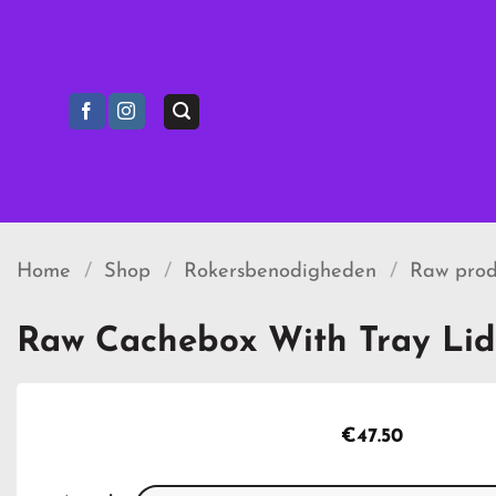
Ga
naar
inhoud
Home
/
Shop
/
Rokersbenodigheden
/
Raw prod
Raw Cachebox With Tray Lid
€
47.50