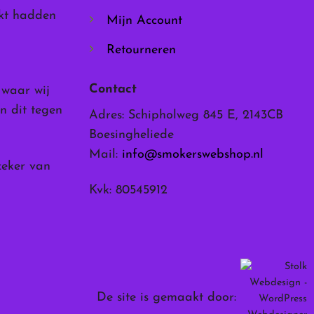
rkt hadden
Mijn Account
Retourneren
Contact
, waar wij
n dit tegen
Adres: Schipholweg 845 E, 2143CB
Boesingheliede
Mail:
info@smokerswebshop.nl
zeker van
Kvk: 80545912
De site is gemaakt door: