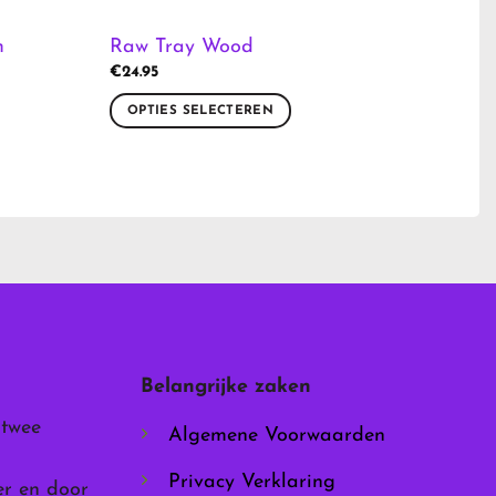
m
Raw Tray Wood
€
24.95
OPTIES SELECTEREN
Dit
product
heeft
meerdere
variaties.
Deze
optie
kan
gekozen
worden
Belangrijke zaken
op
de
 twee
Algemene Voorwaarden
productpagina
Privacy Verklaring
er en door