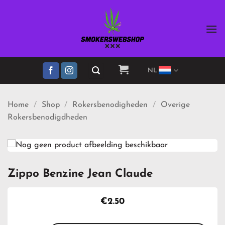
Ga
naar
inhoud
NL
Home
/
Shop
/
Rokersbenodigheden
/
Overige
Rokersbenodigdheden
Zippo Benzine Jean Claude
€
2.50