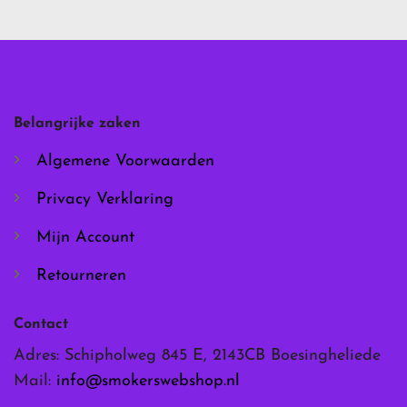
variaties.
variaties.
Deze
Deze
optie
optie
kan
kan
gekozen
gekozen
worden
worden
Belangrijke zaken
op
op
de
de
Algemene Voorwaarden
productpagina
productpagina
Privacy Verklaring
Mijn Account
Retourneren
Contact
Adres: Schipholweg 845 E, 2143CB Boesingheliede
Mail:
info@smokerswebshop.nl