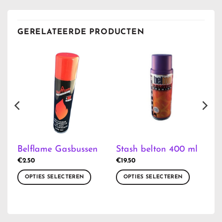
GERELATEERDE PRODUCTEN
Belflame Gasbussen
Stash belton 400 ml
€
2.50
€
19.50
OPTIES SELECTEREN
OPTIES SELECTEREN
Dit
Dit
product
product
heeft
heeft
meerdere
meerdere