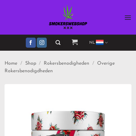
Ga
naar
inhoud
NL
Home
/
Shop
/
Rokersbenodigheden
/
Overige
Rokersbenodigdheden