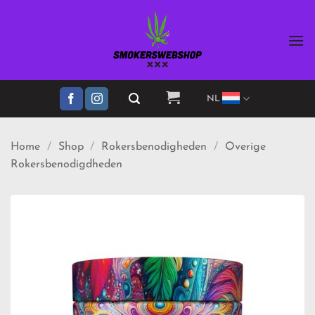
Ga
naar
inhoud
NL
Home
/
Shop
/
Rokersbenodigheden
/
Overige
Rokersbenodigdheden