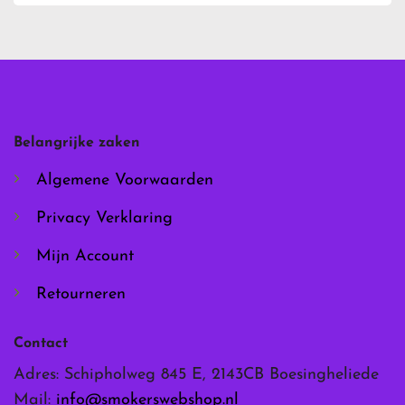
meerdere
meerdere
variaties.
variaties.
Deze
Deze
optie
optie
kan
kan
gekozen
gekozen
worden
worden
Belangrijke zaken
op
op
de
de
Algemene Voorwaarden
productpagina
productpagina
Privacy Verklaring
Mijn Account
Retourneren
Contact
Adres: Schipholweg 845 E, 2143CB Boesingheliede
Mail:
info@smokerswebshop.nl