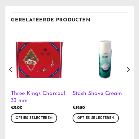
GERELATEERDE PRODUCTEN
Three Kings Charcoal
Stash Shave Cream
33 mm
€
2.00
€
19.50
OPTIES SELECTEREN
OPTIES SELECTEREN
Dit
Dit
product
product
heeft
heeft