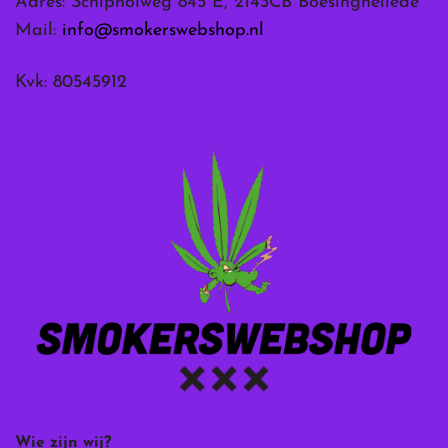
Adres: Schipholweg 845 E, 2143CB Boesingheliede
Mail:
info@smokerswebshop.nl
Kvk: 80545912
Wie zijn wij?