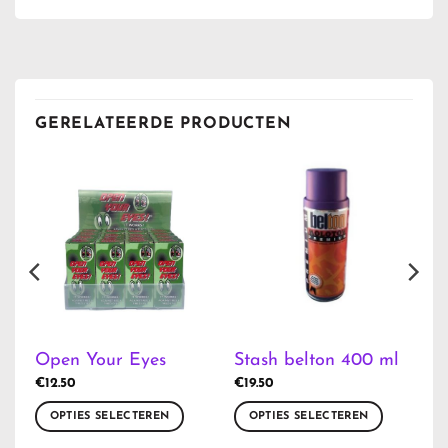
GERELATEERDE PRODUCTEN
Open Your Eyes
Stash belton 400 ml
€
12.50
€
19.50
OPTIES SELECTEREN
OPTIES SELECTEREN
Dit
Dit