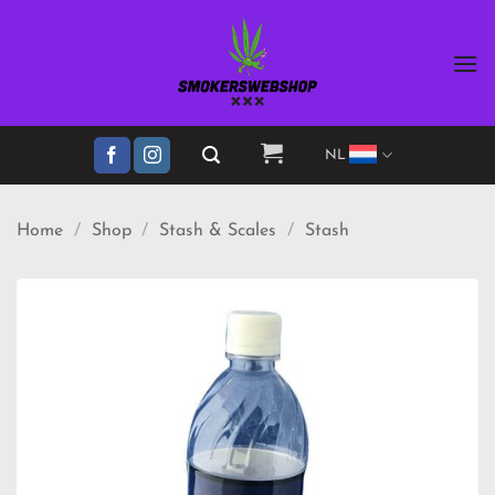
Ga
naar
inhoud
NL
Home
/
Shop
/
Stash & Scales
/
Stash