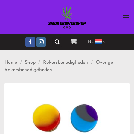
Ga
naar
inhoud
NL
Home
/
Shop
/
Rokersbenodigheden
/
Overige
Rokersbenodigdheden