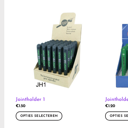
Jointholder 1
Jointhol
€
1.50
€
1.20
OPTIES SELECTEREN
OPTIES S
Dit
Dit