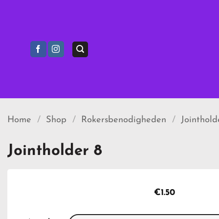
Ga
naar
inhoud
Home
/
Shop
/
Rokersbenodigheden
/
Jointhold
Jointholder 8
€
1.50