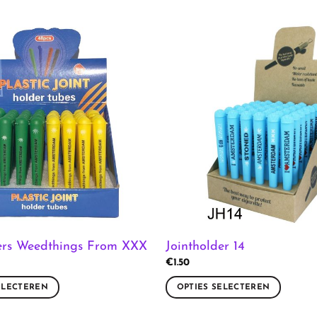
ders Weedthings From XXX
Jointholder 14
€
1.50
ELECTEREN
OPTIES SELECTEREN
Dit