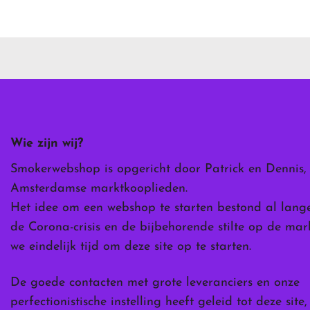
product
heeft
meerdere
variaties.
Deze
optie
kan
gekozen
worden
Wie zijn wij?
op
de
Smokerwebshop is opgericht door Patrick en Dennis,
ina
productpagina
Amsterdamse marktkooplieden.
Het idee om een webshop te starten bestond al lang
de Corona-crisis en de bijbehorende stilte op de ma
we eindelijk tijd om deze site op te starten.
De goede contacten met grote leveranciers en onze
perfectionistische instelling heeft geleid tot deze site