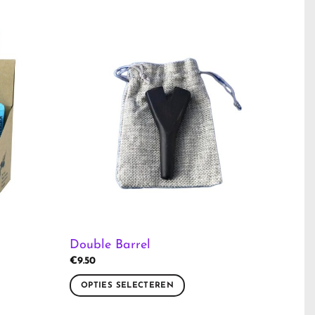
Double Barrel
€
9.50
OPTIES SELECTEREN
Dit