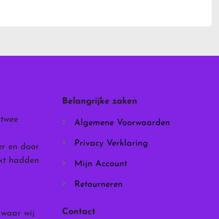
product
heeft
meerdere
variaties.
Deze
optie
kan
gekozen
worden
Belangrijke zaken
op
de
 twee
Algemene Voorwaarden
productpagina
Privacy Verklaring
er en door
rkt hadden
Mijn Account
Retourneren
Contact
, waar wij