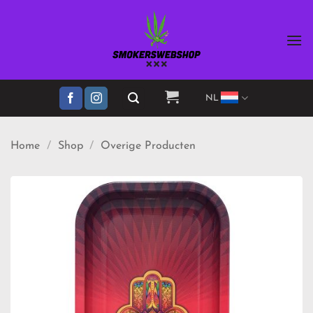
Ga
naar
inhoud
NL
Home
/
Shop
/
Overige Producten