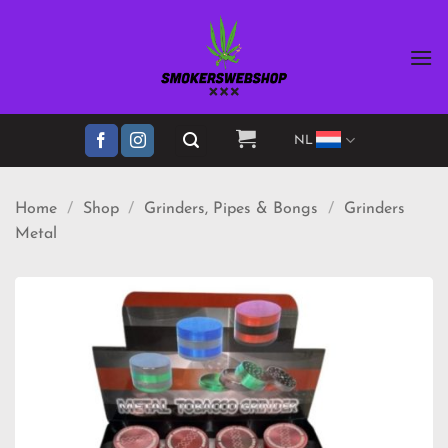
Ga
naar
inhoud
NL
Home
/
Shop
/
Grinders, Pipes & Bongs
/
Grinders
Metal