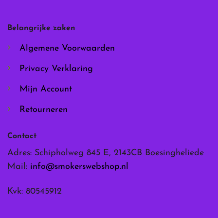
kan
kan
gekozen
gekozen
worden
worden
Belangrijke zaken
op
op
de
de
Algemene Voorwaarden
productpagina
productpagina
Privacy Verklaring
Mijn Account
Retourneren
Contact
Adres: Schipholweg 845 E, 2143CB Boesingheliede
Mail:
info@smokerswebshop.nl
Kvk: 80545912