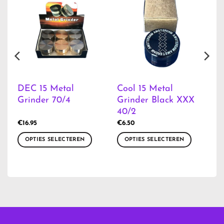
er
DEC 15 Metal
Cool 15 Metal
Grinder 70/4
Grinder Black XXX
40/2
€
16.95
€
6.50
OPTIES SELECTEREN
OPTIES SELECTEREN
Dit
Dit
product
product
heeft
heeft
meerdere
meerdere
variaties.
variaties.
Deze
Deze
optie
optie