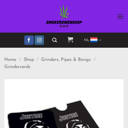
Ga
naar
inhoud
NL
Home
/
Shop
/
Grinders, Pipes & Bongs
/
Grindercards