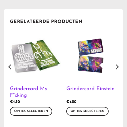
GERELATEERDE PRODUCTEN
Grindercard My
Grindercard Einstein
F*cking
€
4.50
€
4.50
OPTIES SELECTEREN
OPTIES SELECTEREN
Dit
Dit
product
product