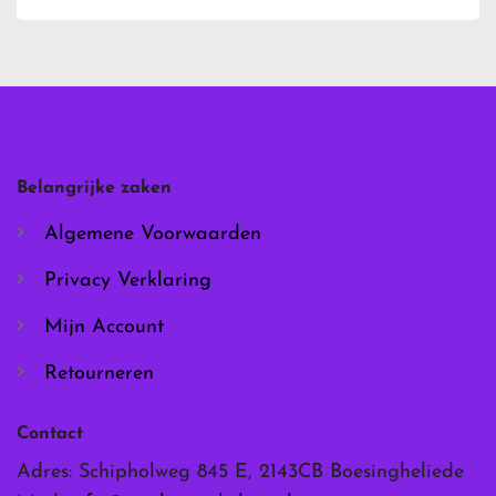
heeft
heeft
meerdere
meerdere
variaties.
variaties.
Deze
Deze
optie
optie
kan
kan
gekozen
gekozen
worden
worden
Belangrijke zaken
op
op
de
de
Algemene Voorwaarden
productpagina
productpagina
Privacy Verklaring
Mijn Account
Retourneren
Contact
Adres: Schipholweg 845 E, 2143CB Boesingheliede