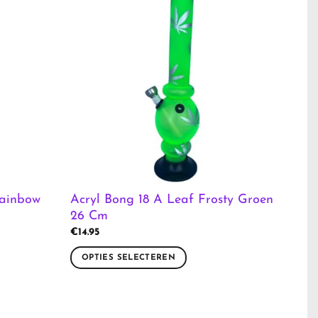
Rainbow
Acryl Bong 18 A Leaf Frosty Groen
26 Cm
€
14.95
OPTIES SELECTEREN
Dit
product
heeft