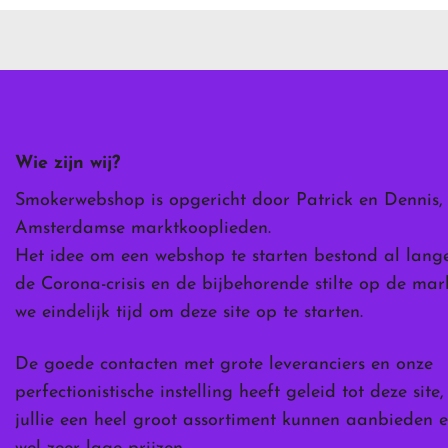
meerdere
variaties.
Deze
optie
kan
gekozen
worden
Wie zijn wij?
op
de
Smokerwebshop is opgericht door Patrick en Dennis,
ina
productpagina
Amsterdamse marktkooplieden.
Het idee om een webshop te starten bestond al lang
de Corona-crisis en de bijbehorende stilte op de ma
we eindelijk tijd om deze site op te starten.
De goede contacten met grote leveranciers en onze
perfectionistische instelling heeft geleid tot deze site
jullie een heel groot assortiment kunnen aanbieden e