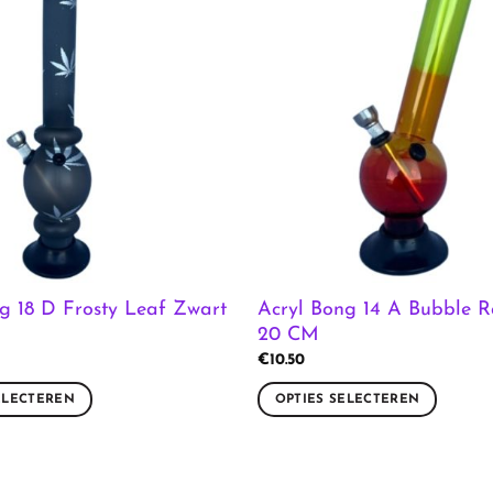
g 18 D Frosty Leaf Zwart
Acryl Bong 14 A Bubble 
20 CM
€
10.50
ELECTEREN
OPTIES SELECTEREN
Dit
product
heeft