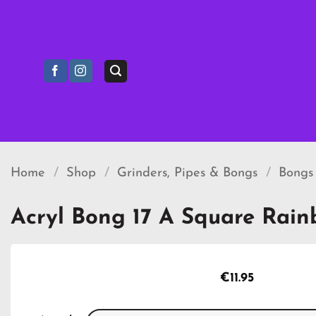
Ga
naar
inhoud
Home
/
Shop
/
Grinders, Pipes & Bongs
/
Bongs
Acryl Bong 17 A Square Rai
€
11.95