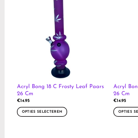
Acryl Bong 18 C Frosty Leaf Paars
Acryl Bon
26 Cm
26 Cm
€
14.95
€
14.95
OPTIES SELECTEREN
OPTIES S
Dit
Dit
product
product
heeft
heeft