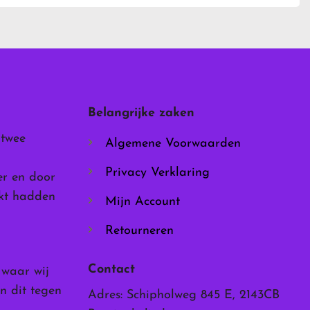
meerdere
variaties.
Deze
optie
kan
gekozen
worden
Belangrijke zaken
op
de
 twee
Algemene Voorwaarden
productpagina
Privacy Verklaring
er en door
rkt hadden
Mijn Account
Retourneren
Contact
, waar wij
n dit tegen
Adres: Schipholweg 845 E, 2143CB