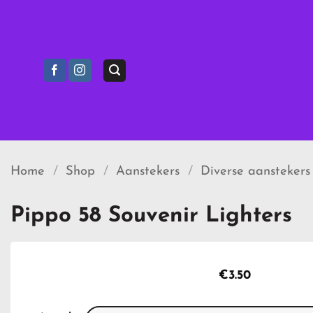
Ga
naar
inhoud
Home
/
Shop
/
Aanstekers
/
Diverse aanstekers
Pippo 58 Souvenir Lighters
€
3.50