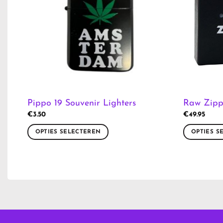
Pippo 19 Souvenir Lighters
Raw Zipp
€
3.50
€
49.95
OPTIES SELECTEREN
OPTIES S
Dit
Dit
product
product
heeft
heeft
meerdere
meerdere
variaties.
variaties.
Deze
Deze
optie
optie