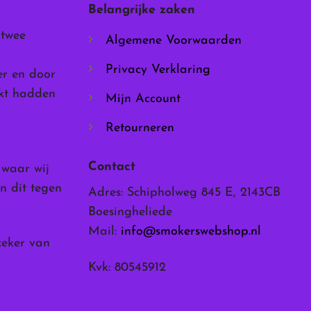
Belangrijke zaken
op
de
 twee
Algemene Voorwaarden
productpagina
Privacy Verklaring
er en door
rkt hadden
Mijn Account
Retourneren
Contact
, waar wij
n dit tegen
Adres: Schipholweg 845 E, 2143CB
Boesingheliede
Mail:
info@smokerswebshop.nl
zeker van
Kvk: 80545912