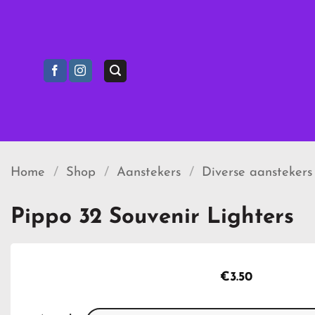
Ga
naar
inhoud
Home
/
Shop
/
Aanstekers
/
Diverse aanstekers
Pippo 32 Souvenir Lighters
€
3.50