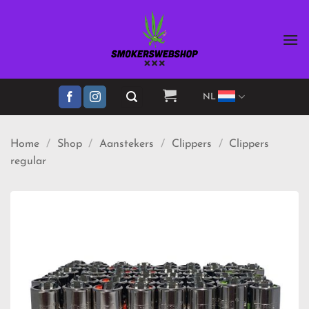
Ga
naar
inhoud
NL
Home
/
Shop
/
Aanstekers
/
Clippers
/
Clippers
regular