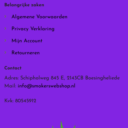
worden
worden
Belangrijke zaken
op
op
de
de
Algemene Voorwaarden
productpagina
productpagina
Privacy Verklaring
Mijn Account
Retourneren
Contact
Adres: Schipholweg 845 E, 2143CB Boesingheliede
Mail:
info@smokerswebshop.nl
Kvk: 80545912