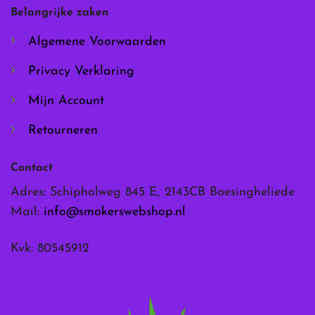
worden
worden
Belangrijke zaken
op
op
de
de
Algemene Voorwaarden
productpagina
productpagina
Privacy Verklaring
Mijn Account
Retourneren
Contact
Adres: Schipholweg 845 E, 2143CB Boesingheliede
Mail:
info@smokerswebshop.nl
Kvk: 80545912