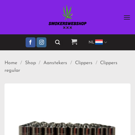
Ga
naar
inhoud
NL
Home
/
Shop
/
Aanstekers
/
Clippers
/
Clippers
regular