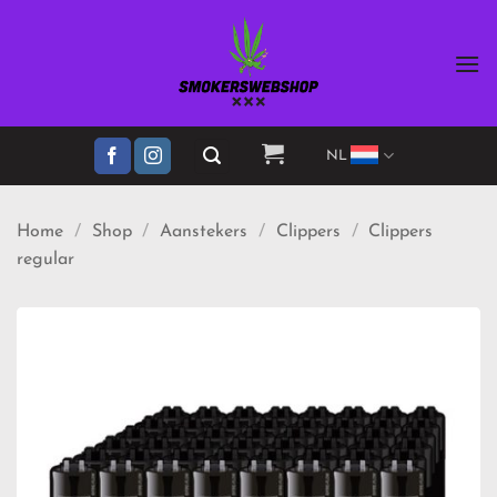
Ga
naar
inhoud
NL
Home
/
Shop
/
Aanstekers
/
Clippers
/
Clippers
regular