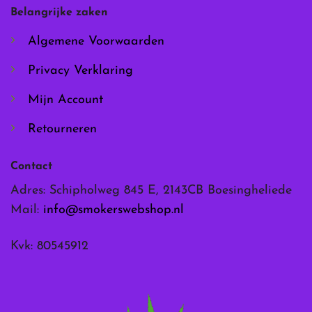
worden
worden
Belangrijke zaken
op
op
de
de
Algemene Voorwaarden
productpagina
productpagina
Privacy Verklaring
Mijn Account
Retourneren
Contact
Adres: Schipholweg 845 E, 2143CB Boesingheliede
Mail:
info@smokerswebshop.nl
Kvk: 80545912