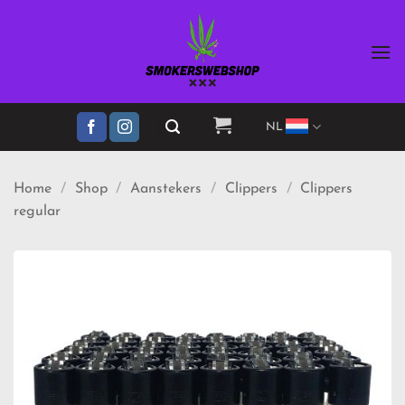
Ga
naar
inhoud
NL
Home
/
Shop
/
Aanstekers
/
Clippers
/
Clippers
regular