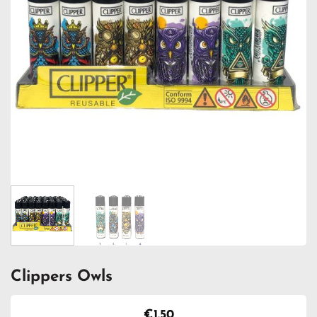
Clippers Owls
€
1.50