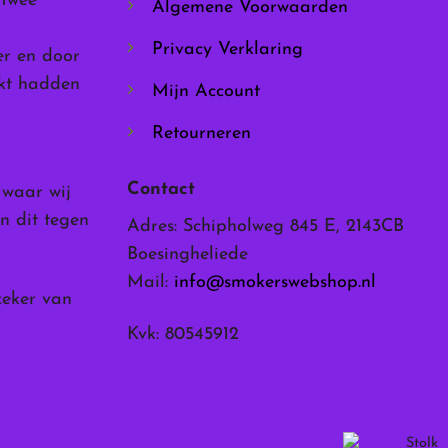
 twee
Algemene Voorwaarden
productpagina
Privacy Verklaring
er en door
rkt hadden
Mijn Account
Retourneren
Contact
, waar wij
n dit tegen
Adres: Schipholweg 845 E, 2143CB
Boesingheliede
Mail:
info@smokerswebshop.nl
zeker van
Kvk: 80545912