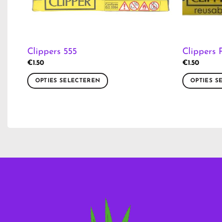
Clippers 555
Clippers 
€
1.50
€
1.50
OPTIES SELECTEREN
OPTIES S
Dit
Dit
product
product
heeft
heeft
meerdere
meerdere
variaties.
variaties.
Deze
Deze
optie
optie
kan
kan
gekozen
gekozen
worden
worden
op
op
de
de