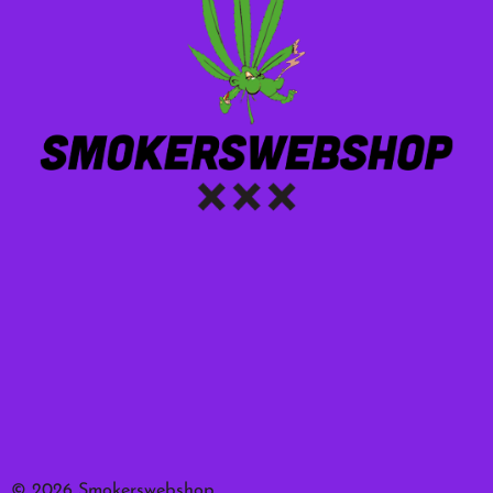
productpagina
productpag
© 2026 Smokerswebshop