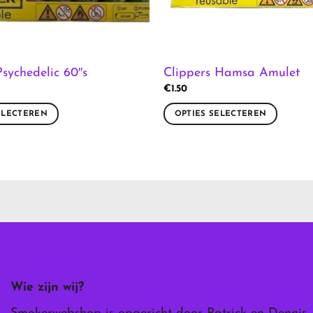
Psychedelic 60″s
Clippers Hamsa Amulet
€
1.50
ELECTEREN
OPTIES SELECTEREN
Dit
product
heeft
meerdere
variaties.
Deze
optie
kan
gekozen
worden
Wie zijn wij?
op
de