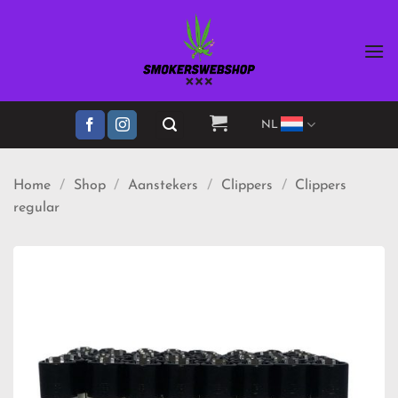
Ga
naar
inhoud
NL
Home
/
Shop
/
Aanstekers
/
Clippers
/
Clippers
regular