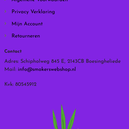
productpagina
productpagina
Privacy Verklaring
Mijn Account
Retourneren
Contact
Adres: Schipholweg 845 E, 2143CB Boesingheliede
Mail:
info@smokerswebshop.nl
Kvk: 80545912