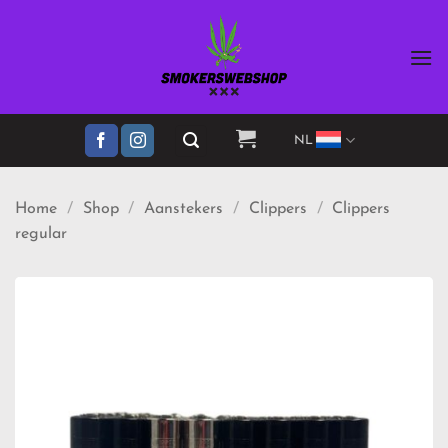
Ga
naar
inhoud
NL
Home
/
Shop
/
Aanstekers
/
Clippers
/
Clippers
regular