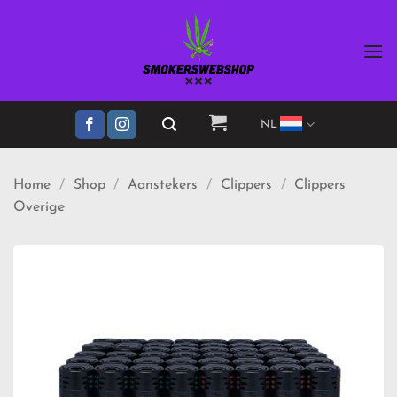
Ga
naar
inhoud
NL
Home
/
Shop
/
Aanstekers
/
Clippers
/
Clippers
Overige