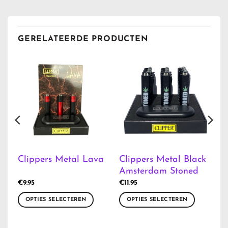
GERELATEERDE PRODUCTEN
Clippers Metal Black
Clippers Metal Lava
Amsterdam Stoned
€
9.95
€
11.95
OPTIES SELECTEREN
OPTIES SELECTEREN
Dit
Dit
product
product