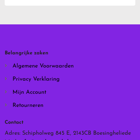
heeft
heeft
meerdere
meerdere
variaties.
variaties.
Deze
Deze
optie
optie
kan
kan
gekozen
gekozen
worden
worden
Belangrijke zaken
op
op
de
de
Algemene Voorwaarden
productpagina
productpagina
Privacy Verklaring
Mijn Account
Retourneren
Contact
Adres: Schipholweg 845 E, 2143CB Boesingheliede