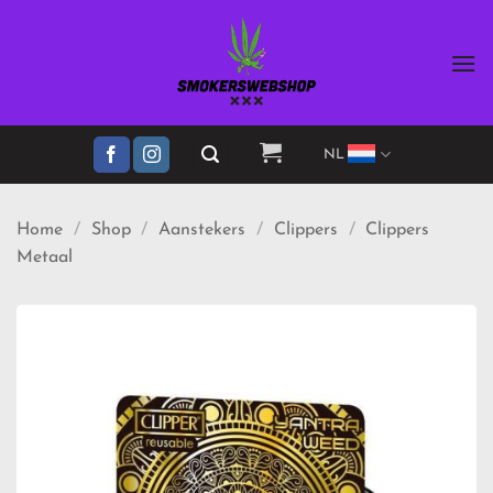
Ga
naar
inhoud
NL
Home
/
Shop
/
Aanstekers
/
Clippers
/
Clippers
Metaal