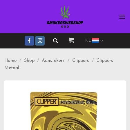
Ga
naar
inhoud
NL
Home
/
Shop
/
Aanstekers
/
Clippers
/
Clippers
Metaal