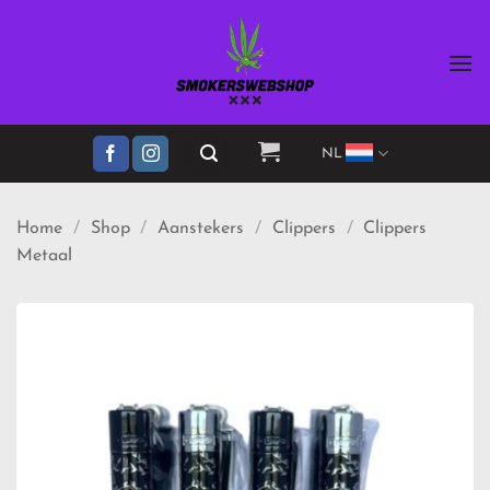
Ga
naar
inhoud
NL
Home
/
Shop
/
Aanstekers
/
Clippers
/
Clippers
Metaal