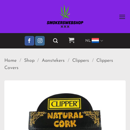
Ga
naar
inhoud
NL
Home
/
Shop
/
Aanstekers
/
Clippers
/
Clippers
Covers