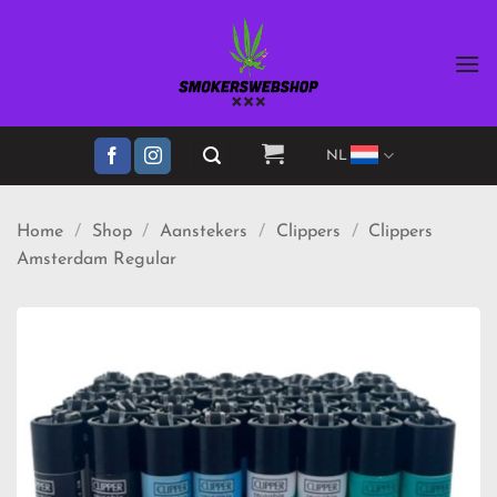
Ga
naar
inhoud
NL
Home
/
Shop
/
Aanstekers
/
Clippers
/
Clippers
Amsterdam Regular