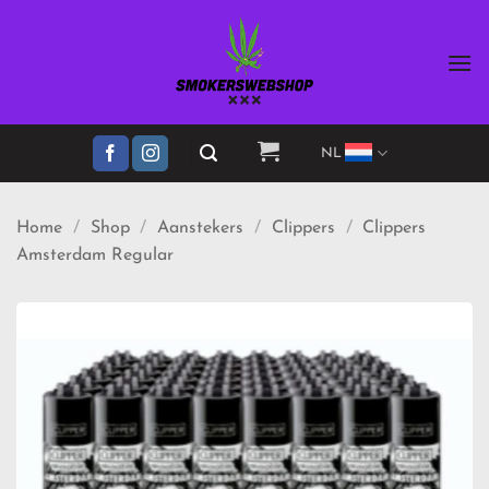
Ga
naar
inhoud
NL
Home
/
Shop
/
Aanstekers
/
Clippers
/
Clippers
Amsterdam Regular