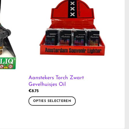
Aanstekers Torch Zwart
Gevelhuisjes Oil
€
8.75
OPTIES SELECTEREN
Dit
product
heeft
meerdere