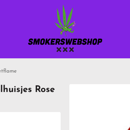
etflame
lhuisjes Rose