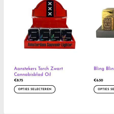
Aanstekers Torch Zwart
Bling Bli
Cannabisblad Oil
€
8.75
€
6.50
OPTIES SELECTEREN
OPTIES S
Dit
Dit
product
product
heeft
heeft
meerdere
meerdere