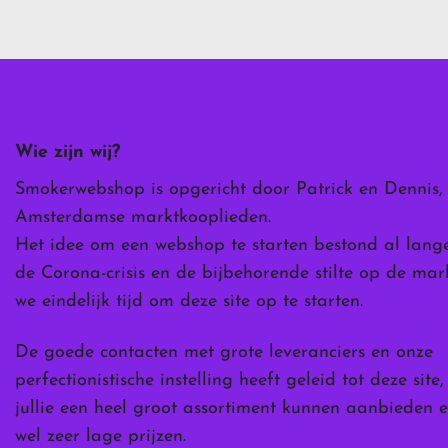
variaties.
Deze
optie
kan
gekozen
worden
Wie zijn wij?
op
de
Smokerwebshop is opgericht door Patrick en Dennis,
ina
productpagina
Amsterdamse marktkooplieden.
Het idee om een webshop te starten bestond al lang
de Corona-crisis en de bijbehorende stilte op de ma
we eindelijk tijd om deze site op te starten.
De goede contacten met grote leveranciers en onze
perfectionistische instelling heeft geleid tot deze site
jullie een heel groot assortiment kunnen aanbieden e
wel zeer lage prijzen.