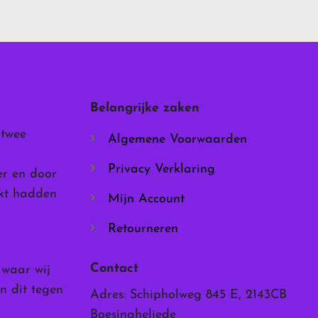
variaties.
Deze
optie
kan
gekozen
worden
Belangrijke zaken
op
de
 twee
Algemene Voorwaarden
productpagina
Privacy Verklaring
er en door
rkt hadden
Mijn Account
Retourneren
Contact
, waar wij
n dit tegen
Adres: Schipholweg 845 E, 2143CB
Boesingheliede