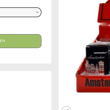
antal
GEN