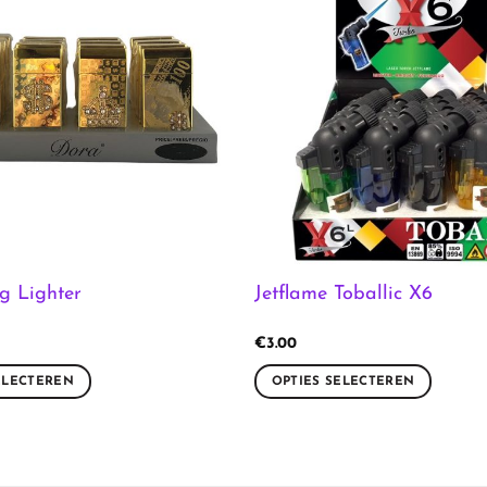
ng Lighter
Jetflame Toballic X6
€
3.00
ELECTEREN
OPTIES SELECTEREN
Dit
product
heeft
meerdere