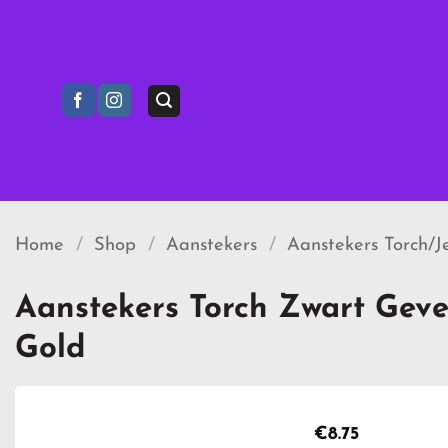
Ga
naar
inhoud
Home
/
Shop
/
Aanstekers
/
Aanstekers Torch/J
Aanstekers Torch Zwart Geve
Gold
€
8.75