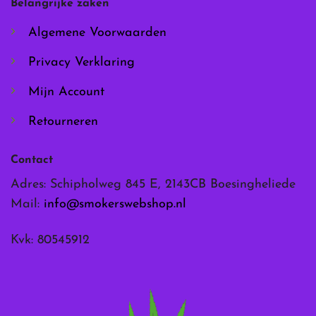
Belangrijke zaken
op
op
de
de
Algemene Voorwaarden
productpagina
productpagina
Privacy Verklaring
Mijn Account
Retourneren
Contact
Adres: Schipholweg 845 E, 2143CB Boesingheliede
Mail:
info@smokerswebshop.nl
Kvk: 80545912