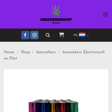
Ga
naar
inhoud
NL
Home
/
Shop
/
Aanstekers
/
Aanstekers Electronisch
en Flint