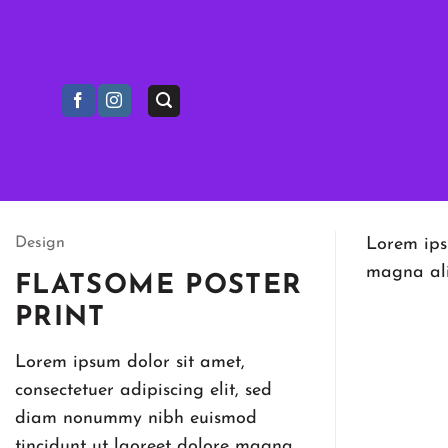
Ga
naar
inhoud
Design
Lorem ips
magna ali
FLATSOME POSTER
PRINT
Lorem ipsum dolor sit amet,
consectetuer adipiscing elit, sed
diam nonummy nibh euismod
tincidunt ut laoreet dolore magna