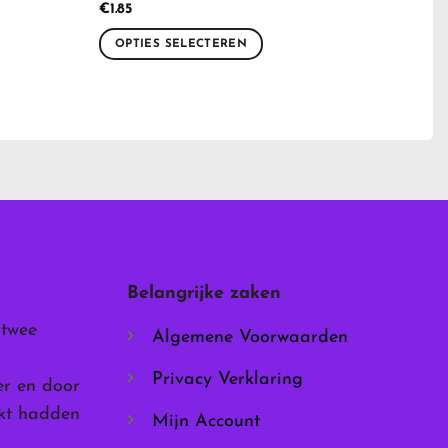
€
1.85
OPTIES SELECTEREN
Dit
product
heeft
meerdere
variaties.
Deze
optie
kan
gekozen
worden
Belangrijke zaken
op
de
 twee
Algemene Voorwaarden
productpagina
Privacy Verklaring
er en door
rkt hadden
Mijn Account