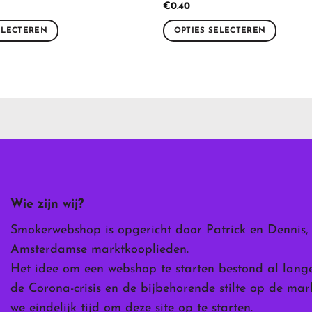
€
0.40
ELECTEREN
OPTIES SELECTEREN
Dit
product
heeft
meerdere
variaties.
Deze
optie
kan
gekozen
worden
Wie zijn wij?
op
de
Smokerwebshop is opgericht door Patrick en Dennis,
ina
productpagina
Amsterdamse marktkooplieden.
Het idee om een webshop te starten bestond al lang
de Corona-crisis en de bijbehorende stilte op de ma
we eindelijk tijd om deze site op te starten.