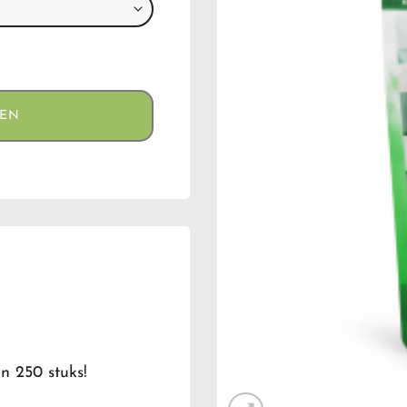
l
GEN
n 250 stuks!