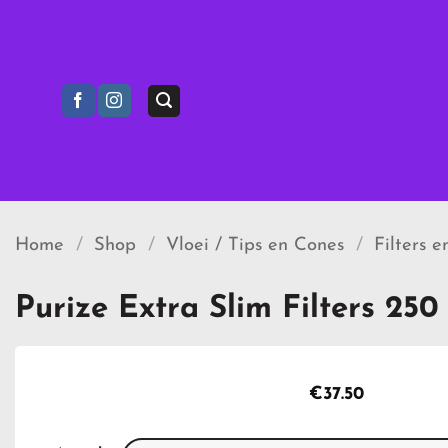
Ga
naar
inhoud
Home
/
Shop
/
Vloei / Tips en Cones
/
Filters e
Purize Extra Slim Filters 25
€
37.50