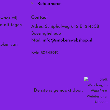
Retourneren
Contact
, waar wij
n dit tegen
Adres: Schipholweg 845 E, 2143CB
Boesingheliede
Mail:
info@smokerswebshop.nl
zeker van
Kvk: 80545912
De site is gemaakt door: